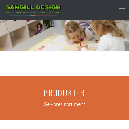
Gå til hovedindhold
PRODUKTER
Se vores sortiment