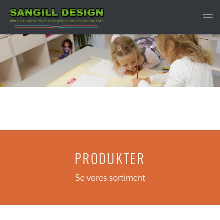
Gå til hovedindhold
PRODUKTER
Se vores sortiment