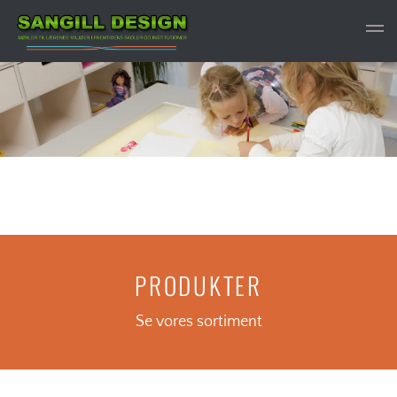
Gå til hovedindhold
PRODUKTER
Se vores sortiment